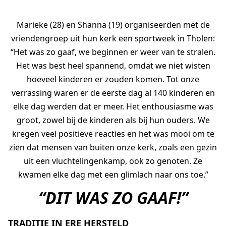
Marieke (28) en Shanna (19) organiseerden met de
AGAPÈ
STUDENTLIFE
FAMILYLIFE
vriendengroep uit hun kerk een sportweek in Tholen:
“Het was zo gaaf, we beginnen er weer van te stralen.
ATHLETES IN ACTION
ER IS HOOP
Het was best heel spannend, omdat we niet wisten
CHURCH MOVEMENTS
LEADER IMPACT NEXT
hoeveel kinderen er zouden komen. Tot onze
verrassing waren er de eerste dag al 140 kinderen en
elke dag werden dat er meer. Het enthousiasme was
groot, zowel bij de kinderen als bij hun ouders. We
kregen veel positieve reacties en het was mooi om te
zien dat mensen van buiten onze kerk, zoals een gezin
uit een vluchtelingenkamp, ook zo genoten. Ze
kwamen elke dag met een glimlach naar ons toe.”
“DIT WAS ZO GAAF!”
TRADITIE IN ERE HERSTELD