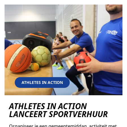
AGAPÈ
STUDENTLIFE
FAMILYLIFE
ATHLETES IN ACTION
ER IS HOOP
CHURCH MOVEMENTS
LEADER IMPACT NEXT
ATHLETES IN ACTION
ATHLETES IN ACTION
LANCEERT SPORTVERHUUR
Organiseer je een gemeentemiddag, activiteit met