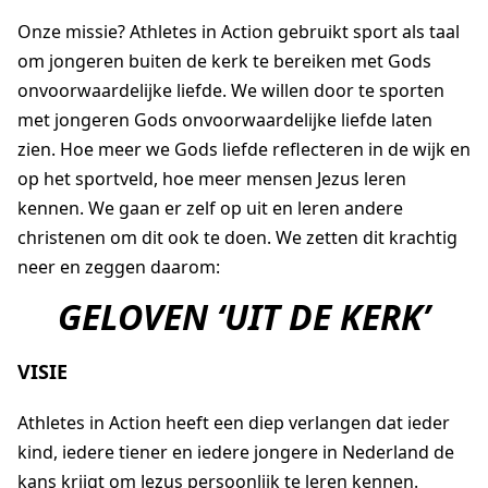
Onze missie? Athletes in Action gebruikt sport als taal
om jongeren buiten de kerk te bereiken met Gods
AGAPÈ
STUDENTLIFE
FAMILYLIFE
onvoorwaardelijke liefde. We willen door te sporten
met jongeren Gods onvoorwaardelijke liefde laten
ATHLETES IN ACTION
ER IS HOOP
zien. Hoe meer we Gods liefde reflecteren in de wijk en
CHURCH MOVEMENTS
LEADER IMPACT NEXT
op het sportveld, hoe meer mensen Jezus leren
kennen. We gaan er zelf op uit en leren andere
christenen om dit ook te doen. We zetten dit krachtig
neer en zeggen daarom:
GELOVEN ‘UIT DE KERK’
VISIE
Athletes in Action heeft een diep verlangen dat ieder
kind, iedere tiener en iedere jongere in Nederland de
kans krijgt om Jezus persoonlijk te leren kennen.