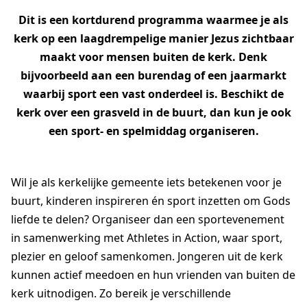
Dit is een kortdurend programma waarmee je als
kerk op een laagdrempelige manier Jezus zichtbaar
AGAPÈ
STUDENTLIFE
FAMILYLIFE
maakt voor mensen buiten de kerk. Denk
bijvoorbeeld aan een burendag of een jaarmarkt
ATHLETES IN ACTION
ER IS HOOP
waarbij sport een vast onderdeel is. Beschikt de
CHURCH MOVEMENTS
LEADER IMPACT NEXT
kerk over een grasveld in de buurt, dan kun je ook
een sport- en spelmiddag organiseren.
Wil je als kerkelijke gemeente iets betekenen voor je
buurt, kinderen inspireren én sport inzetten om Gods
liefde te delen? Organiseer dan een sportevenement
in samenwerking met
Athletes in Action
, waar sport,
plezier en geloof samenkomen. Jongeren uit de kerk
kunnen actief meedoen en hun vrienden van buiten de
kerk uitnodigen. Zo bereik je verschillende