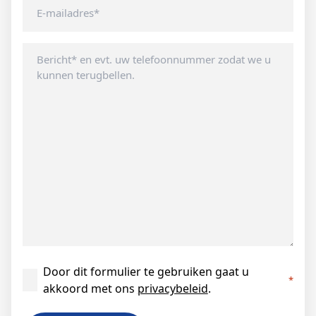
E-
mailadres
Geen
titel
Instemming
Door dit formulier te gebruiken gaat u
*
akkoord met ons
privacybeleid
.
*