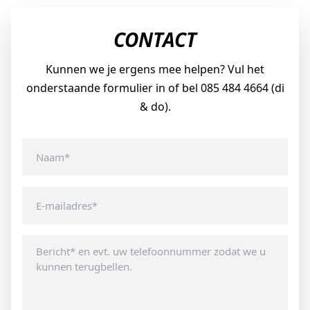
CONTACT
Kunnen we je ergens mee helpen? Vul het
onderstaande formulier in of bel 085 484 4664 (di
& do).
Naam
*
E-
mailadres
Geen
titel