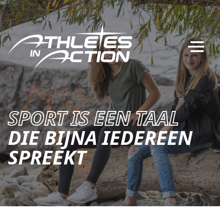
Ga naar de inhoud
VOOR DE KERK
VOOR SPORTERS
SPORT IS EEN TAAL
OVER ONS
Search
for:
DIE BIJNA IEDEREEN
CONTACT
SPREEKT