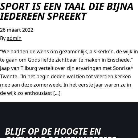
SPORT IS EEN TAAL DIE BIJNA
IEDEREEN SPREEKT
AGAPÈ
STUDENTLIFE
FAMILYLIFE
26 maart 2022
ATHLETES IN ACTION
ER IS HOOP
By
admin
CHURCH MOVEMENTS
LEADER IMPACT NEXT
“We hadden de wens om gezamenlijk, als kerken, de wijk in
te gaan om Gods liefde zichtbaar te maken in Enschede.”
Jaap van Tilburg vertelt over zijn ervaringen met Sonrise*
Twente. “In het begin deden wel tien tot veertien kerken
mee aan deze zomerweek. In het eerste jaar waren ze in
de wijk zo enthousiast […]
BLIJF OP DE HOOGTE EN