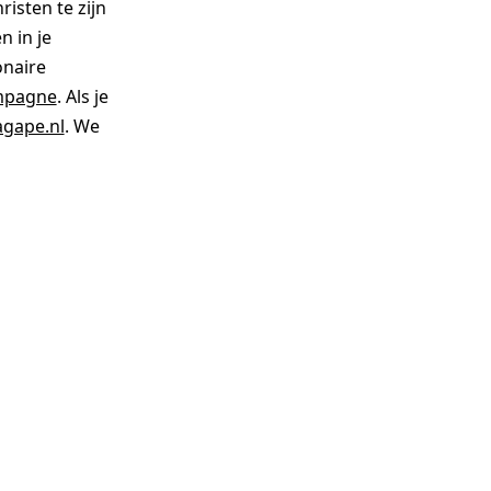
isten te zijn
 in je
onaire
ampagne
. Als je
gape.nl
. We