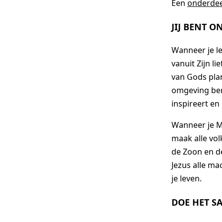
Een
onderdee
JIJ BENT 
Wanneer je lee
vanuit Zijn l
van Gods plan
omgeving ber
inspireert en 
Wanneer je Ma
maak alle vol
de Zoon en de
Jezus alle mac
je leven.
DOE HET S