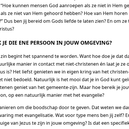
t: “Hoe kunnen mensen God aanroepen als ze niet in Hem ge
als ze niet van Hem gehoord hebben? Hoe van Hem horen a
?” Dus ben jij bereid om Gods liefde te laten zien? En om ze 
ristus?
K JE DIE ENE PERSOON IN JOUW OMGEVING?
te zin begint het spannend te worden. Want hoe doe je dat 
uurlijke manier in contact met niet-christenen én laat je ze
us is? Het liefst genieten we in eigen kring van het christen
et niet bedoeld. Natuurlijk is het mooi dat je in God kunt g
tenen geniet van het gemeente-zijn. Maar hoe bereik je j
on, op een natuurlijk manier met het evangelie?
manieren om die boodschap door te geven. Dat weten we da
varing met evangelisatie. Wat voor type mens ben jij zelf? En
ige van Jezus te zijn in jouw omgeving? Is dat een specifi