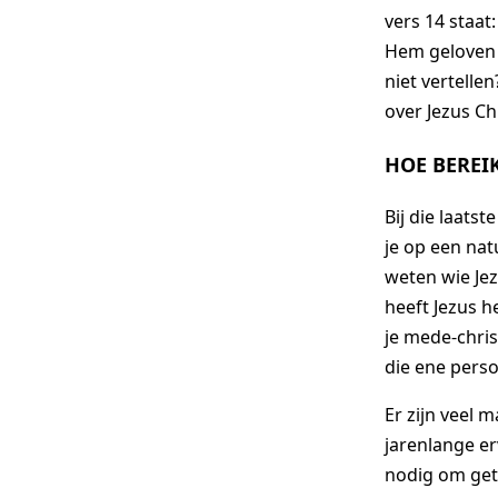
vers 14 staa
Hem geloven 
niet vertellen
over Jezus Ch
HOE BEREI
Bij die laats
je op een nat
weten wie Jez
heeft Jezus h
je mede-chris
die ene perso
Er zijn veel 
jarenlange er
nodig om getu