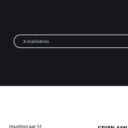
E-
mailadres
(Vereist)
Hoofdstraat 51
GEVEN AAN