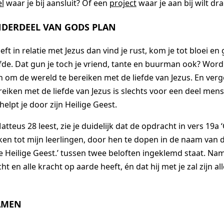
l
waar je bij aansluit? Of een
project
waar je aan bij wilt dr
ONDERDEEL VAN GODS PLAN
ft in relatie met Jezus dan vind je rust, kom je tot bloei en 
iefde. Dat gun je toch je vriend, tante en buurman ook? Wor
 om de wereld te bereiken met de liefde van Jezus. En verge
eiken met de liefde van Jezus is slechts voor een deel me
helpt je door zijn Heilige Geest.
tteus 28 leest, zie je duidelijk dat de opdracht in vers 19a
ken tot mijn leerlingen, door hen te dopen in de naam van 
 Heilige Geest.’ tussen twee beloften ingeklemd staat. Nam
ht en alle kracht op aarde heeft, én dat hij met je zal zijn a
AMEN