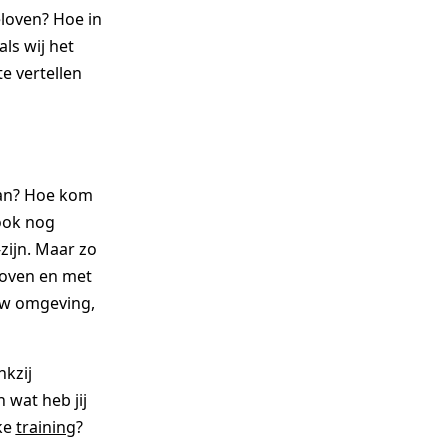
loven? Hoe in
ls wij het
te vertellen
dan? Hoe kom
 ook nog
-zijn. Maar zo
eloven en met
ouw omgeving,
nkzij
 wat heb jij
eke
training
?