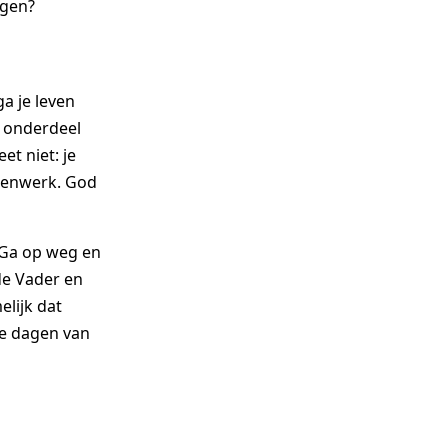
agen?
ga je leven
d onderdeel
et niet: je
nsenwerk. God
 ‘Ga op weg en
de Vader en
elijk dat
lle dagen van