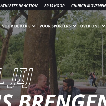
ATHLETES IN ACTION
ER IS HOOP
CHURCH MOVEMEN
VOOR DE KERK
VOOR SPORTERS
OVER ONS
 JIJ
ZUS BRENGE